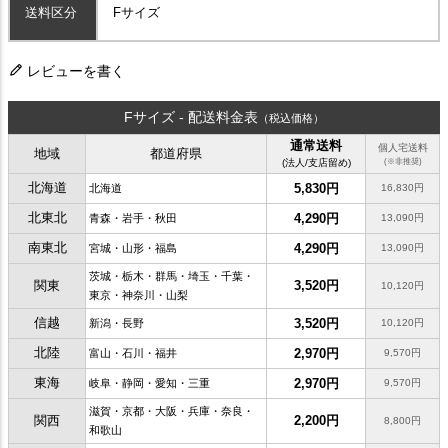
送料区分
Fサイズ
レビューを書く
Fサイズ - 配送料金表
（税込価格）
通常送料
個人宅送料
地域
都道府県
(法人/支店留め)
(※非推奨)
北海道
5,830円
北海道
16,830円
北東北
4,290円
青森・岩手・秋田
13,090円
南東北
4,290円
宮城・山形・福島
13,090円
茨城・栃木・群馬・埼玉・千葉・
関東
3,520円
10,120円
東京・神奈川・山梨
信越
3,520円
新潟・長野
10,120円
北陸
2,970円
富山・石川・福井
9,570円
東海
2,970円
岐阜・静岡・愛知・三重
9,570円
滋賀・京都・大阪・兵庫・奈良・
関西
2,200円
8,800円
和歌山