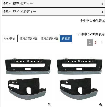
4型～ 標準ボディー
4型～ ワイドボディー
6
件中
1
-
6
件表示
30
件中
1
-
20
件表示
価格が安い順
価格が高い順
新着順
並び替え
1
2