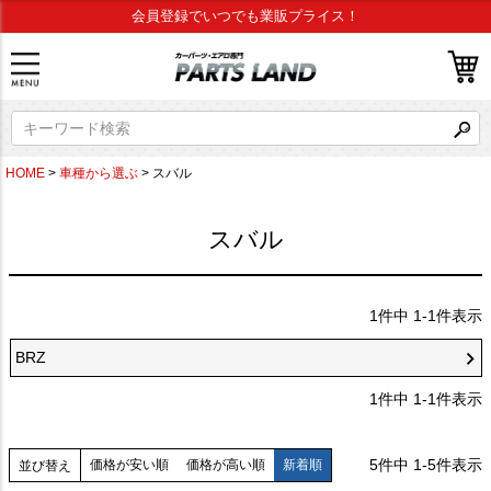
会員登録でいつでも業販プライス！
HOME
車種から選ぶ
スバル
スバル
1
件中
1
-
1
件表示
BRZ
1
件中
1
-
1
件表示
5
件中
1
-
5
件表示
価格が安い順
価格が高い順
新着順
並び替え