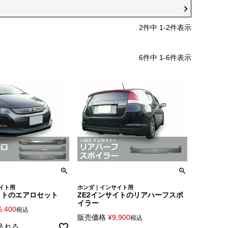
2
件中
1
-
2
件表示
6
件中
1
-
6
件表示
イト用
ホンダ｜インサイト用
イトのエアロセット
ZE2インサイトのリアハーフスポ
イラー
6,400
税込
販売価格
¥
9,900
税込
入れる