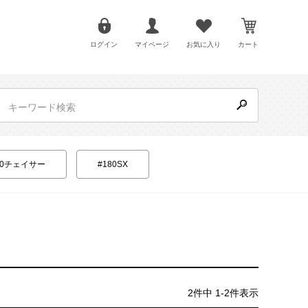
ログイン
マイページ
お気に入り
カート
100チェイサー
#180SX
2
件中
1
-
2
件表示