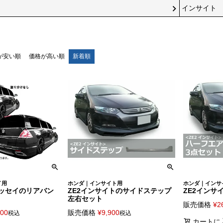
インサイト
が安い順
価格が高い順
新着順
イ用
ホンダ｜インサイト用
ホンダ｜インサ
オデッセイのリアバン
ZE2インサイトのサイドステップ
ZE2インサ
左右セット
販売価格
¥
2
400
販売価格
¥
9,900
税込
税込
カートに