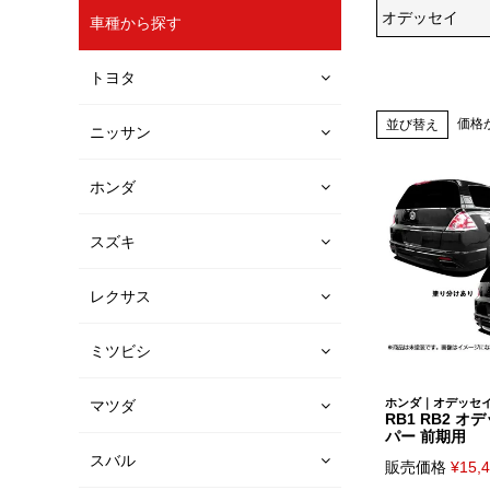
オデッセイ
車種から探す
トヨタ
価格
並び替え
ニッサン
ホンダ
スズキ
レクサス
ミツビシ
ホンダ｜オデッセ
マツダ
RB1 RB2 
パー 前期用
スバル
販売価格
¥
15,