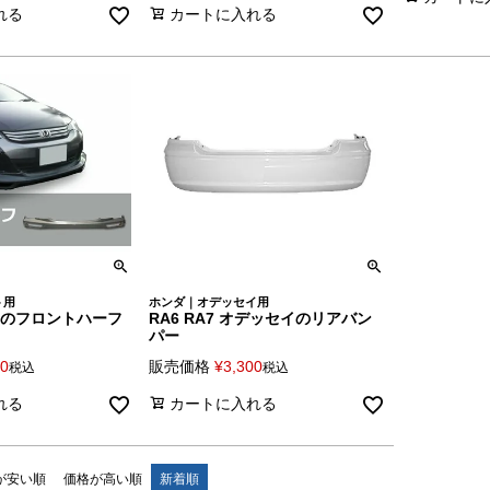
れる
カートに入れる
ト用
ホンダ｜オデッセイ用
トのフロントハーフ
RA6 RA7 オデッセイのリアバン
パー
00
販売価格
¥
3,300
税込
税込
れる
カートに入れる
が安い順
価格が高い順
新着順