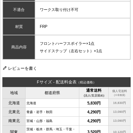
不適合
ワークス取り付け不可
材質
FRP
フロントハーフスポイラー×1点
商品内容
サイドステップ（左右セット）×1点
レビューを書く
Fサイズ - 配送料金表
（税込価格）
通常送料
個人宅送料
地域
都道府県
(法人/支店留め)
(※非推奨)
北海道
5,830円
北海道
16,830円
北東北
4,290円
青森・岩手・秋田
13,090円
南東北
4,290円
宮城・山形・福島
13,090円
茨城・栃木・群馬・埼玉・千葉・
関東
3,520円
10,120円