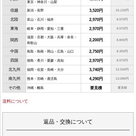
東京・神奈川・山梨
信越
3,520円
新潟・長野
10,120円
北陸
2,970円
富山・石川・福井
9,570円
東海
2,970円
岐阜・静岡・愛知・三重
9,570円
滋賀・京都・大阪・兵庫・奈良・
関西
2,200円
8,800円
和歌山
中国
2,750円
鳥取・島根・岡山・広島・山口
9,350円
四国
2,970円
徳島・香川・愛媛・高知
9,570円
北九州
3,740円
福岡・佐賀・長崎・大分
12,540円
南九州
4,290円
熊本・宮崎・鹿児島
13,090円
その他
要見積
沖縄・離島
要見積
送料について
返品・交換について