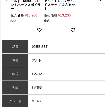
アルト HA36S フロ
アルト HA36S サイ
ントハーフスポイラ
ドステップ 左右セッ
ー
ト
販売価格
¥
13,200
販売価格
¥
13,200
税込
税込
品番
00658-SET
車種
アルト
年式
H27/12～
型式
HA36S
グレード
V、NA