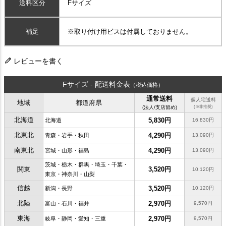
送料区分
Fサイズ
補足
※取り付け用ビスは付属しておりません。
レビューを書く
Fサイズ - 配送料金表
（税込価格）
通常送料
個人宅送料
地域
都道府県
(法人/支店留め)
(※非推奨)
北海道
5,830円
北海道
16,830円
北東北
4,290円
青森・岩手・秋田
13,090円
南東北
4,290円
宮城・山形・福島
13,090円
茨城・栃木・群馬・埼玉・千葉・
関東
3,520円
10,120円
東京・神奈川・山梨
信越
3,520円
新潟・長野
10,120円
北陸
2,970円
富山・石川・福井
9,570円
東海
2,970円
岐阜・静岡・愛知・三重
9,570円