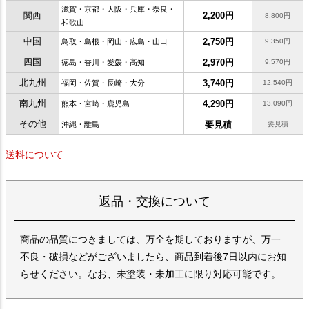
滋賀・京都・大阪・兵庫・奈良・
関西
2,200円
8,800円
和歌山
中国
2,750円
鳥取・島根・岡山・広島・山口
9,350円
四国
2,970円
徳島・香川・愛媛・高知
9,570円
北九州
3,740円
福岡・佐賀・長崎・大分
12,540円
南九州
4,290円
熊本・宮崎・鹿児島
13,090円
その他
要見積
沖縄・離島
要見積
送料について
返品・交換について
商品の品質につきましては、万全を期しておりますが、万一
不良・破損などがございましたら、商品到着後7日以内にお知
らせください。なお、未塗装・未加工に限り対応可能です。