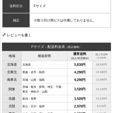
送料区分
Fサイズ
補足
※取り付け用ビスは付属しておりません。
レビューを書く
Fサイズ - 配送料金表
（税込価格）
通常送料
個人宅送料
地域
都道府県
(法人/支店留め)
(※非推奨)
北海道
5,830円
北海道
16,830円
北東北
4,290円
青森・岩手・秋田
13,090円
南東北
4,290円
宮城・山形・福島
13,090円
茨城・栃木・群馬・埼玉・千葉・
関東
3,520円
10,120円
東京・神奈川・山梨
信越
3,520円
新潟・長野
10,120円
北陸
2,970円
富山・石川・福井
9,570円