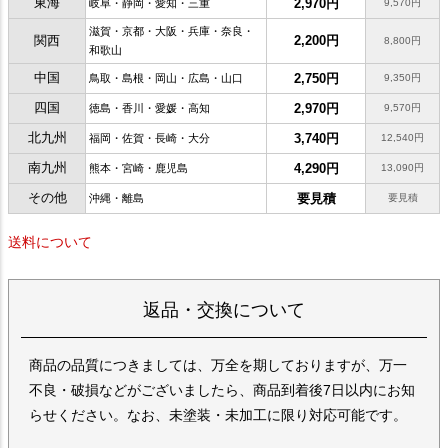
東海
2,970円
岐阜・静岡・愛知・三重
9,570円
滋賀・京都・大阪・兵庫・奈良・
関西
2,200円
8,800円
和歌山
中国
2,750円
鳥取・島根・岡山・広島・山口
9,350円
四国
2,970円
徳島・香川・愛媛・高知
9,570円
北九州
3,740円
福岡・佐賀・長崎・大分
12,540円
南九州
4,290円
熊本・宮崎・鹿児島
13,090円
その他
要見積
沖縄・離島
要見積
送料について
返品・交換について
商品の品質につきましては、万全を期しておりますが、万一
不良・破損などがございましたら、商品到着後7日以内にお知
らせください。なお、未塗装・未加工に限り対応可能です。