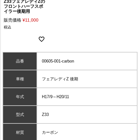
Z33フェアレディZの
フロントハーフスポ
イラー後期用
販売価格
¥
11,000
税込
品番
00605-001-carbon
車種
フェアレディZ 後期
年式
H17/9～H20/11
型式
Z33
材質
カーボン