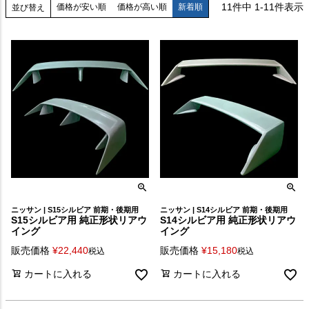
11
件中
1
-
11
件表示
価格が安い順
価格が高い順
新着順
並び替え
ニッサン | S15シルビア 前期・後期用
ニッサン | S14シルビア 前期・後期用
S15シルビア用 純正形状リアウ
S14シルビア用 純正形状リアウ
イング
イング
販売価格
¥
22,440
販売価格
¥
15,180
税込
税込
カートに入れる
カートに入れる