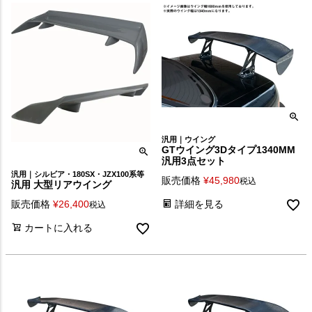
汎用｜ウイング
GTウイング3Dタイプ1340MM
汎用3点セット
汎用｜シルビア・180SX・JZX100系等
販売価格
¥
45,980
税込
汎用 大型リアウイング
販売価格
¥
26,400
詳細を見る
税込
カートに入れる