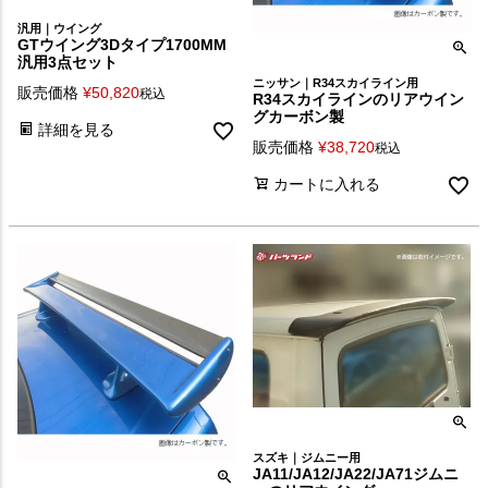
汎用｜ウイング
GTウイング3Dタイプ1700MM
汎用3点セット
ニッサン｜R34スカイライン用
販売価格
¥
50,820
税込
R34スカイラインのリアウイン
グカーボン製
詳細を見る
販売価格
¥
38,720
税込
カートに入れる
スズキ｜ジムニー用
JA11/JA12/JA22/JA71ジムニ