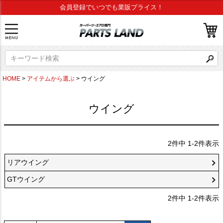
会員登録でいつでも業販プライス！
HOME
アイテムから選ぶ
ウイング
ウイング
2
件中
1
-
2
件表示
リアウイング
GTウイング
2
件中
1
-
2
件表示