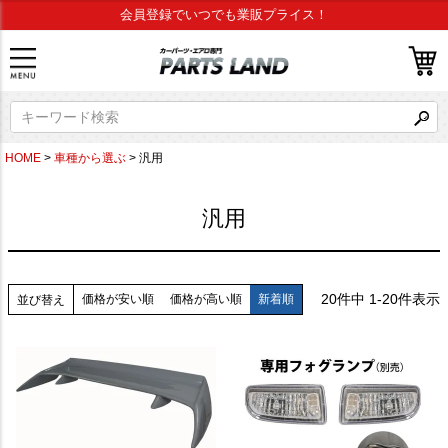
会員登録でいつでも業販プライス！
HOME
車種から選ぶ
汎用
汎用
20
件中
1
-
20
件表示
価格が安い順
価格が高い順
新着順
並び替え