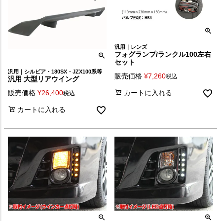
汎用｜レンズ
フォグランプ/ランクル100左右
セット
汎用｜シルビア・180SX・JZX100系等
販売価格
¥
7,260
税込
汎用 大型リアウイング
販売価格
¥
26,400
カートに入れる
税込
カートに入れる