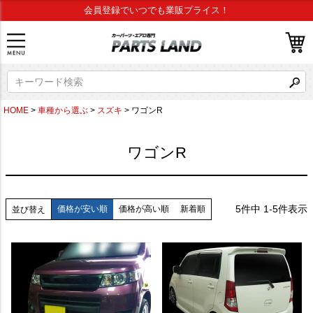
会員登録でいつでも業販プライス！
HOME
車種から選ぶ
スズキ
ワゴンR
ワゴンR
5
件中
1
-
5
件表示
価格が安い順
価格が高い順
新着順
並び替え